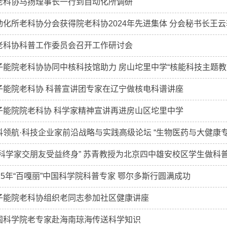
老科协马扬理事长一行到自动化所调研
动化所老科协分会获得院老科协2024年先进集体 分会秘书长王
老科协科普工作委员会召开工作研讨会
子能院老科协协同中核科技馆助力 房山坨里中学“核能科技主题教
子能院老科协 科普宣讲团专家在辽宁做核电科谱讲座
子能院院老科协 科学家精神宣讲再进房山区坨里中学
科领航·科技企业家前沿战略与实践高级论坛 “生物医药与大健康
和科学家交朋友受益终身” 苏青教授为北京四中雄安校区学生做科
025年“百嘎丽”中国科学院科普专家 鄂尔多斯行圆满成功
子能院老科协组织老同志参加社区健康讲座
国科学院老专家赴海南琼海传送科学知识