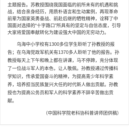
主题报告。苏教授围绕我国面临的前所未有的机遇和挑
战，结合亲身经历，用质朴语言和生动案例，再现革命
前辈为国家英勇奋战、前赴后继的牺牲精神，诠释了中
国面对选择的“十字路口”所具有的坚定与自信态度，引导
大家将爱国奉献转化为建设强大中国的无穷动力。
乌海中小学校有
1300
多位学生聆听了孙教授的报
告；在乌海党政军机关有
1370
多人聆听了他的报告。孙
教授每天上下午和晚上都在讲课，马不停蹄，充分体现
了一位战斗军人的本色，让人敬佩。孙教授通过传播科
学知识，传承爱国奋斗的精神，为提高青少年科学素
养，培养担当民族复兴大任的时代新人做出贡献。孙教
授也为提高公务员和军人的科学素养不辞辛苦做出贡
献。
（中国科学院老科协科普讲师团供稿）