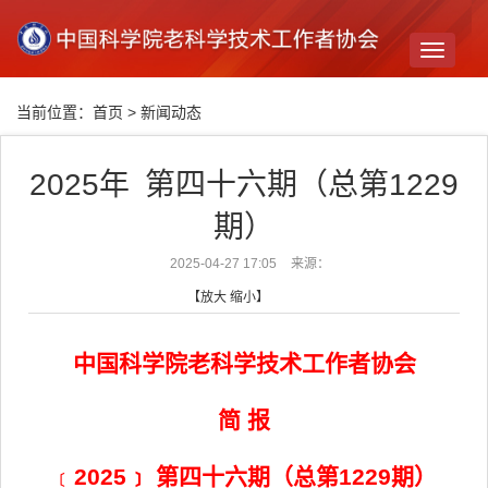
Toggle
navigati
当前位置：
首页
>
新闻动态
2025年 第四十六期（总第1229
期）
2025-04-27 17:05
来源：
【
放大
缩小
】
中国科学院老科学技术工作者协会
简 报
﹝
2025﹞
第四十
六
期（总第
122
9
期）