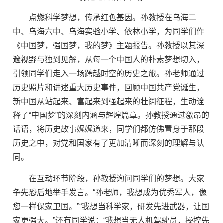
点燃科学梦想，传承红色基因。孙教授在乌海二
中、乌海六中、乌海实验小学、依林小学，为同学们作
《中国梦，强国梦，我的梦》主题报告。孙教授以其深
邃视野与独到见解，从每一个中国人的朴素梦想切入，
引领同学们走入一场跨越时空的历史之旅。孙老师通过
历史照片和讲述重大历史事件，回顾中国共产党诞生，
新中国从站起来、富起来到强起来的壮阔征程，生动诠
释了“中国梦”的深刻内涵与辉煌篇章。孙教授通过激昂的
话语，将历史故事娓娓道来，同学们都仿佛置身于那段
历史之中，对党和国家有了更加清晰而深刻的理解与认
同。
在互动环节阶段，孙教授询问同学们的梦想。大家
争先恐后地举手发言。“孙老师，我想成为优秀军人，像
您一样保家卫国。”“我想当科学家，研发先进武器，让国
家更强大。”还有同学说：“我想当无人机驾驶员，操控先