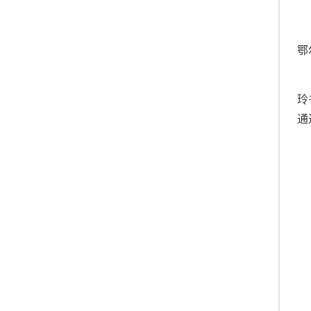
鄂
玲
通