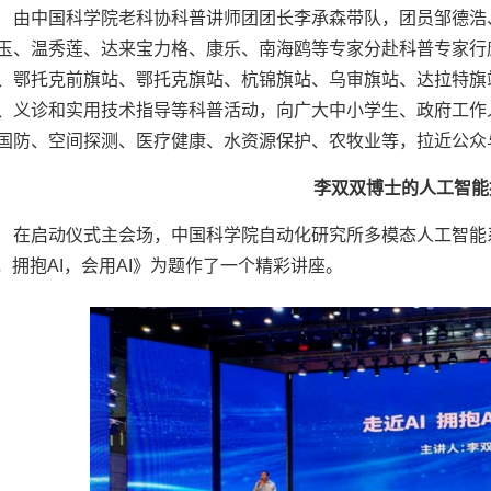
由中国科学院老科协科普讲师团团长李承森带队，团员邹德浩
玉、温秀莲、达来宝力格、康乐、南海鸥等专家分赴科普专家行
、鄂托克前旗站、鄂托克旗站、杭锦旗站、乌审旗站、达拉特旗
、义诊和实用技术指导等科普活动，向广大中小学生、政府工作
国防、空间探测、医疗健康、水资源保护、农牧业等，拉近公众
李双双博士的人工智能
在启动仪式主会场，中国科学院自动化研究所多模态人工智能
I，拥抱AI，会用AI》为题作了一个精彩讲座。