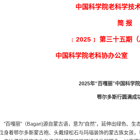
中国科学院老科学技
简 报
﹝
2025﹞
第三十五期（
中国科学院老科协办公
2025年“百嘎丽”
中国科学院
鄂尔多斯行圆满成
“百嘎丽”（Bagari)源自蒙古语，意为“自然”，延伸出绿
位身着鄂尔多斯蒙古袍、头戴绿松石与玛瑙装饰的蒙古族女孩，手