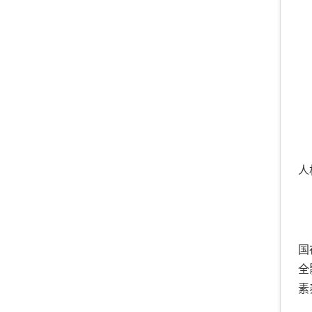
人
国
全
素