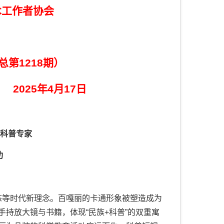
术工作者协会
总第
1218
期）
室
2025
年
4
月17
日
科普
专家
功
色、生态等时代新理念。百嘎丽的卡通形象被塑造成为
持放大镜与书籍，体现“民族+科普”的双重寓