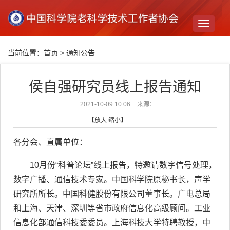
Toggle
navigati
当前位置：
首页
>
通知公告
侯自强研究员线上报告通知
2021-10-09 10:06
来源：
【
放大
缩小
】
各分会、直属单位：
10月份“科普论坛”线上报告
，特邀请
数字信号处理，
数字广播、通信技术专家。中国科学院
原
秘书长，声学
研究所所长。中国科健股份有限公司董事长。广电总局
和
上海、天津、深圳等省市政府信息化
高级顾问。工业
信息化部通信科技委委员。上海科技大学特聘教授，中